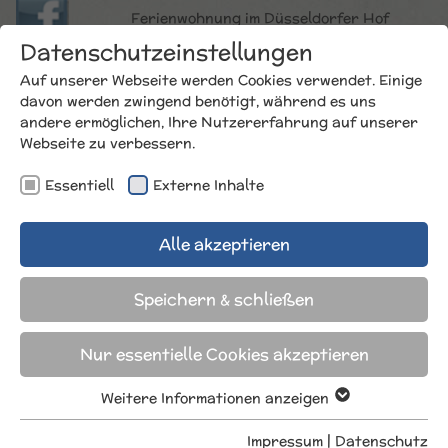
Ferienwohnung im Düsseldorfer Hof
Bismarckstr. 4 | 26548 Norderney
Datenschutzeinstellungen
Seeblick | Design | lässig… komfortabel
Auf unserer Webseite werden Cookies verwendet. Einige
davon werden zwingend benötigt, während es uns
andere ermöglichen, Ihre Nutzererfahrung auf unserer
Webseite zu verbessern.
Essentiell
Externe Inhalte
Alle akzeptieren
Speichern & schließen
Nur essentielle Cookies akzeptieren
Weitere Informationen anzeigen
Essentiell
Essentielle Cookies werden für grundlegende
Impressum
|
Datenschutz