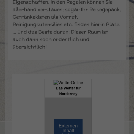
Eigenschaften. In den Regalen können Sie
Anbieter
TYPO3
allerhand verstauen; sogar Ihr Reisegepäck,
Getränkekisten als Vorrat,
Laufzeit
1 Jahr
Reinigungsutensilien etc. finden hierin Platz.
Enthält die gewählten Cookie-
… Und das Beste daran: Dieser Raum ist
Zweck
Einstellungen.
auch dann noch ordentlich und
übersichtlich!
Das Wetter für
Norderney
Externen
Inhalt