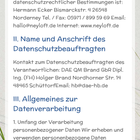
datenschutzrechtlicher Bestimmungen ist:
Logins die Session-ID. So
Zweck
Hermann Ecker Bismarckstr. 4 26548
kann der eingeloggte
Norderney Tel. / Fax: 05971 / 899 59 69 Email:
Benutzer wiedererkannt
hallo@neyloft.de Internet: www.neyloft.de
werden und es wird ihm
Zugang zu geschützten
II. Name und Anschrift des
Bereichen gewährt.
Datenschutzbeauftragten
Name
cookie_optin
Kontakt zum Datenschutzbeauftragten des
Verantwortlichen: DAE QM Brand GbR Dipl.
Anbieter
TYPO3
Ing. (FH) Holger Brand Nordhorner Str. 14
48465 SchüttorfEmail: hb@dae-hb.de
Laufzeit
1 Jahr
III. Allgemeines zur
Enthält die gewählten
Zweck
Cookie-Einstellungen.
Datenverarbeitung
1. Umfang der Verarbeitung
personenbezogener Daten Wir erheben und
verwenden personenbezogene Daten