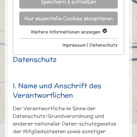
Speichern & schließen
Nur essentielle Cookies akzeptieren
Weitere Informationen anzeigen
Essentiell
Essentielle Cookies werden für
Impressum
|
Datenschutz
grundlegende Funktionen der Webseite
benötigt. Dadurch ist gewährleistet, dass
Datenschutz
die Webseite einwandfrei funktioniert.
Name
Cookie-Informationen anzeigen
fe_typo_user / PHPSESSID
I. Name und Anschrift des
Anbieter
TYPO3
Externe Inhalte
Verantwortlichen
Wir verwenden auf unserer Website
Laufzeit
Session
externe Inhalte, um Ihnen zusätzliche
Der Verantwortliche im Sinne der
Informationen anzubieten.
Dieses Cookie ist ein
Datenschutz-Grundverordnung und
Standard-Session-Cookie
anderer nationaler Daten-schutzgesetze
von TYPO3. Es speichert im
der Mitgliedsstaaten sowie sonstiger
Falle eines Benutzer-