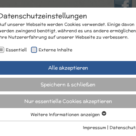
Datenschutzeinstellungen
Auf unserer Webseite werden Cookies verwendet. Einige davon
werden zwingend benötigt, während es uns andere ermöglichen
Seeblick | D
Ihre Nutzererfahrung auf unserer Webseite zu verbessern.
Essentiell
Externe Inhalte
DERNEY
BUCHUNG
ANREISE
TIPPS
Alle akzeptieren
Speichern & schließen
Nur essentielle Cookies akzeptieren
Weitere Informationen anzeigen
Essentiell
Essentielle Cookies werden für grundlegende Funktionen der
Impressum
|
Datenschut
Webseite benötigt. Dadurch ist gewährleistet, dass die