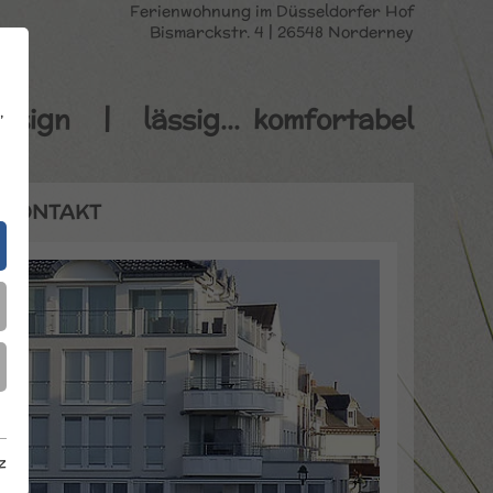
Ferienwohnung im Düsseldorfer Hof
Bismarckstr. 4 | 26548 Norderney
,
esign | lässig… komfortabel
KONTAKT
z